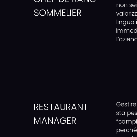
non sei
SOMMELIER
valori
lingua 
immedi
l’azien
Gestire
RESTAURANT
sta pes
MANAGER
“campi
perché 