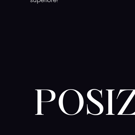
superiore!
POSI