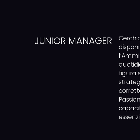
Cerchi
JUNIOR MANAGER
disponi
l’Ammin
quotid
figura 
strateg
corrett
Passione
capacit
essenzi