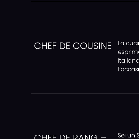
La cuci
CHEF DE COUSINE
esprime
italia
l’occas
Sei un
CHEF DE RANG –